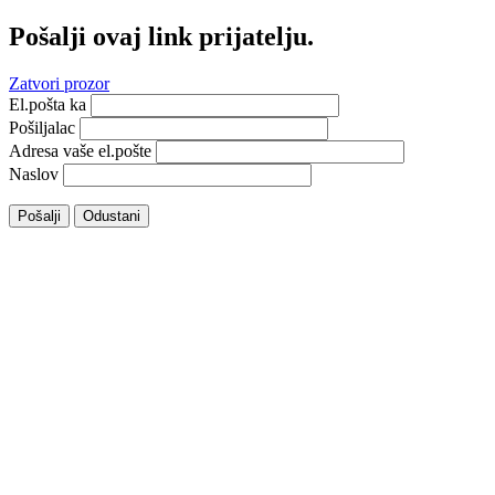
Pošalji ovaj link prijatelju.
Zatvori prozor
El.pošta ka
Pošiljalac
Adresa vaše el.pošte
Naslov
Pošalji
Odustani