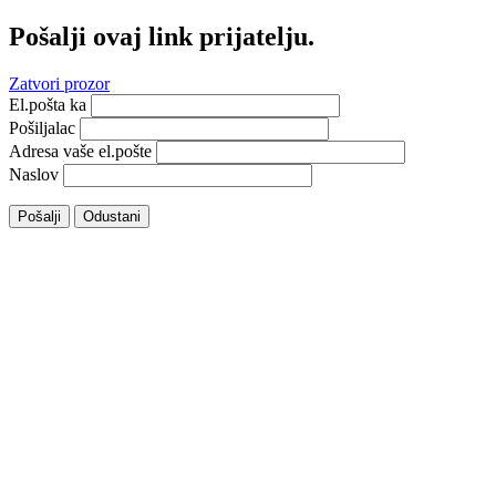
Pošalji ovaj link prijatelju.
Zatvori prozor
El.pošta ka
Pošiljalac
Adresa vaše el.pošte
Naslov
Pošalji
Odustani